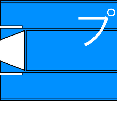
プ
コ
ン
テ
ン
ツ
へ
ス
キ
ッ
プ