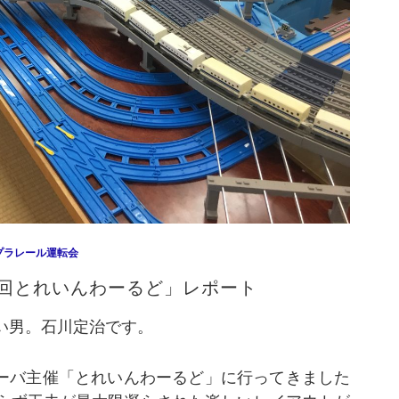
プラレール運転会
第9回とれいんわーるど」レポート
い男。石川定治です。
メーバ主催「とれいんわーるど」に行ってきました