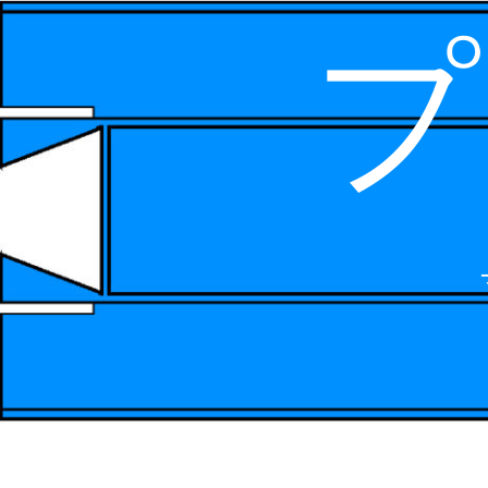
プ
コ
ン
テ
ン
ツ
へ
ス
キ
ッ
プ