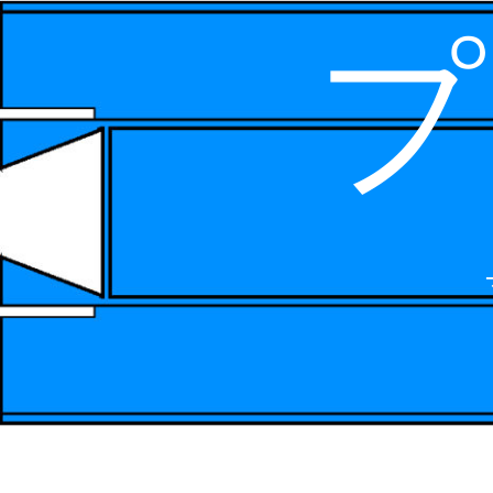
プ
コ
ン
テ
ン
ツ
へ
ス
キ
ッ
プ