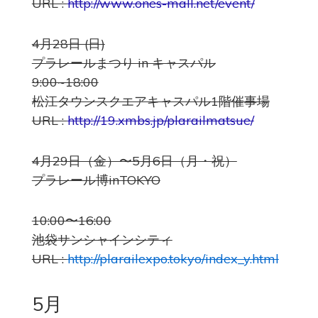
URL :
http://www.ones-mall.net/event/
4月28日 (日)
プラレールまつり in キャスパル
9:00~18:00
松江タウンスクエアキャスパル1階催事場
URL :
http://19.xmbs.jp/plarailmatsue/
4月29日（金）〜5月6日（月・祝）
プラレール博inTOKYO
10:00〜16:00
池袋サンシャインシティ
URL :
http://plarailexpo.tokyo/index_y.html
5月