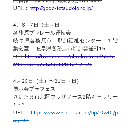
終日は～16：00。最終入場15：30）
URL：
http://gogo-tetsudoland.jp/
4月6～7日（土～日）
各務原プラレール運転会
岐阜県各務原市 那加福祉センター １階
集会室 岐阜県各務原市那加雲雀町15
URL:
https://twitter.com/plaplaplarail/statu
s/1111876725338599424?s=21
4月20日（土）〜21日（日）
展示会プラフェス
さいたま市北区プラザノース2階ギャラリー
1・2
URL：
https://www5.hp-ez.com/hp/-0w0-/p
age47