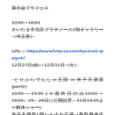
展示会プラフェス
10:00～16:00
さいたま市北区プラザノース2階ギャラリー
（埼玉県）
URL：
https://www5.hp-ez.com/hp/-0w0-/p
age47
12月27日(金)～12月31日（火）
ぐりぷらでんしゃ王国 in 米子天満屋
(part2)
10:00～19:30 (※最終日のみ10:00～
16:00。25、26日に公開設営、31日15:30よ
り解体ショー)
米子天満屋1階しんまち広場（鳥取県米子