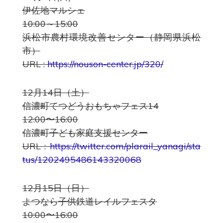
伊佐地マルシェ
10:00～15:00
浜松市農村環境改善センター（静岡県浜松
市）
URL :
https://nouson-center.jp/320/
12月14日（土）
信濃町てつどうおもちゃフェス14
12:00〜16:00
信濃町子ども家庭支援センター
URL :
https://twitter.com/plarail_yanagi/sta
tus/1202495486143320068
12月15日（日）
よつなら子供鉄道レイルフェスタ
10:00〜16:00