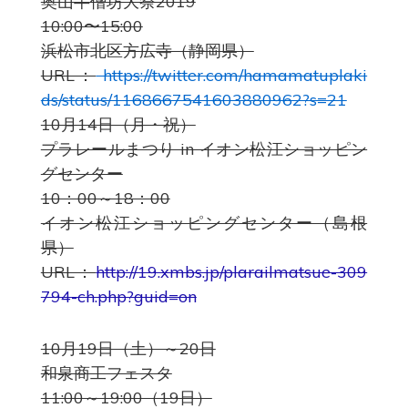
奥山半僧坊大祭2019
10:00〜15:00
浜松市北区方広寺（静岡県）
URL：
https://twitter.com/hamamatuplaki
ds/status/1168667541603880962?s=21
10月14日（月・祝）
プラレールまつり in イオン松江ショッピン
グセンター
10：00～18：00
イオン松江ショッピングセンター（島根
県）
URL：
http://19.xmbs.jp/plarailmatsue-309
794-ch.php?guid=on
10月19日（土）～20日
和泉商工フェスタ
11:00～19:00（19日）