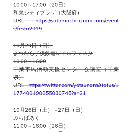
10:00～17:00（20日）
和泉シティプラザ（大阪府）
URL ：
https://satomachi-izumi.com/event
s/festa2019
10月20日（日）
よつなら子供鉄道レイルフェスタ
10:00～16:00
千葉市民活動支援センター会議室（千葉
県）
URL :
https://twitter.com/yotsunara/status/1
177409198855839745?s=21
10月26日（土）～27日（日）
ぷらぱあく
11:00～16:00（26日）