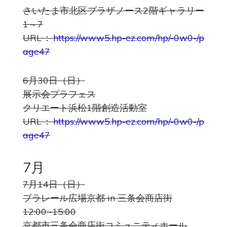
さいたま市北区プラザノース2階ギャラリー
1～7
URL：
https://www5.hp-ez.com/hp/-0w0-/p
age47
6月30日（日）
展示会プラフェス
クリエート浜松1階創造活動室
URL：
https://www5.hp-ez.com/hp/-0w0-/p
age47
7月
7月14日（日）
プラレール広場京都 in 三条会商店街
12:00~15:00
京都市三条会商店街コミュニティホール