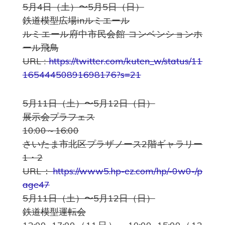
5月4日（土）〜5月5日（日）
鉄道模型広場inルミエール
ルミエール府中市民会館 コンベンションホ
ール飛鳥
URL :
https://twitter.com/kuten_w/status/11
16544450891698176?s=21
5月11日（土）〜5月12日（日）
展示会プラフェス
10:00～16:00
さいたま市北区プラザノース2階ギャラリー
1・2
URL：
https://www5.hp-ez.com/hp/-0w0-/p
age47
5月11日（土）〜5月12日（日）
鉄道模型運転会