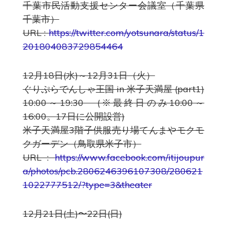
千葉市民活動支援センター会議室（千葉県
千葉市）
URL :
https://twitter.com/yotsunara/status/1
201804083729854464
12月18日(水)～12月31日（火）
ぐりぷらでんしゃ王国 in 米子天満屋 (part1)
10:00～19:30 (※最終日のみ10:00～
16:00。17日に公開設営)
米子天満屋3階子供服売り場てんまやモクモ
クガーデン（鳥取県米子市）
URL :
https://www.facebook.com/itijoupur
a/photos/pcb.2806246396107308/280621
1022777512/?type=3&theater
12月21日(土)〜22日(日)