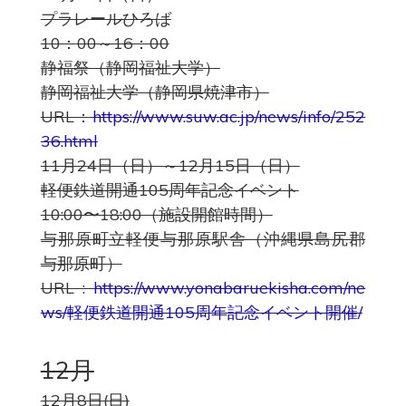
プラレールひろば
10：00～16：00
静福祭（静岡福祉大学）
静岡福祉大学
（静岡県焼津市）
URL：
https://www.suw.ac.jp/news/info/252
36.html
11月24日（日）～12月15日（日）
軽便鉄道開通105周年記念イベント
10:00〜18:00（施設開館時間）
与那原町立軽便与那原駅舎（沖縄県島尻郡
与那原町）
URL :
https://www.yonabaruekisha.com/ne
ws/軽便鉄道開通105周年記念イベント開催/
12月
12月8日(日)