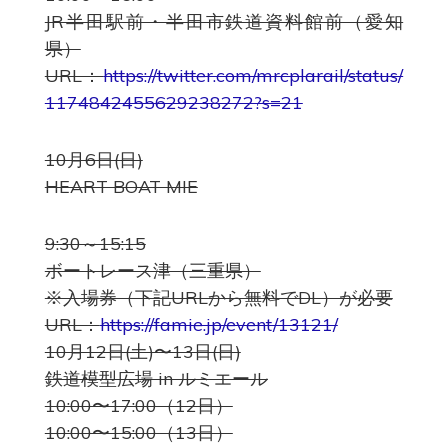
JR半田駅前・半田市鉄道資料館前（愛知
県）
URL：
https://twitter.com/mrcplarail/status/
1174842455629238272?s=21
10月6日(日)
HEART BOAT MIE
9:30～15:15
ボートレース津（三重県）
※入場券（下記URLから無料でDL）が必要
URL：
https://famie.jp/event/13121/
10月12日(土)〜13日(日)
鉄道模型広場 in ルミエール
10:00〜17:00（12日）
10:00〜15:00（13日）