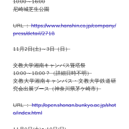
10:00～16:00
尼崎城芝生公園
URL：
https://www.hanshin.co.jp/company/
press/detail/2718
11月2日(土)～3日（日）
文教大学湘南キャンパス聳塔祭
10:00～18:00？（詳細日時不明）
文教大学湘南キャンパス・文教大学鉄道研
究会出展ブース（神奈川県茅ケ崎市）
URL：
http://open.shonan.bunkyo.ac.jp/shot
o/index.html