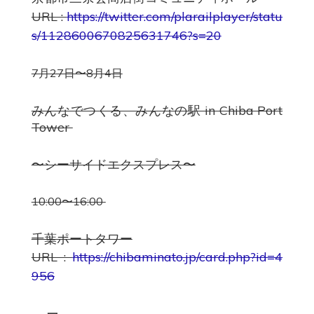
URL :
https://twitter.com/plarailplayer/statu
s/1128600670825631746?s=20
7月27日〜8月4日
みんなでつくる、みんなの駅 in Chiba Port
Tower
〜シーサイドエクスプレス〜
10:00〜16:00
千葉ポートタワー
URL :
https://chibaminato.jp/card.php?id=4
956