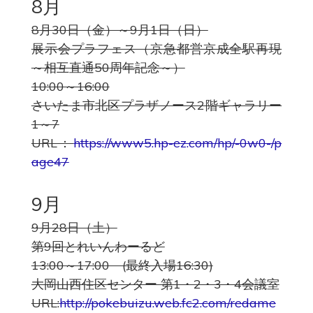
8月
8月30日（金）～9月1日（日）
展示会プラフェス（京急都営京成全駅再現
～相互直通50周年記念～）
10:00～16:00
さいたま市北区プラザノース2階ギャラリー
1～7
URL：
https://www5.hp-ez.com/hp/-0w0-/p
age47
9月
9月28日（土）
第9回とれいんわーるど
13:00～17:00 (最終入場16:30)
大岡山西住区センター 第1・2・3・4会議室
URL:
http://pokebuizu.web.fc2.com/redame