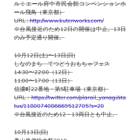
ルミエール府中市民会館コンベンションホ
ール飛鳥（東京都）
URL :
http://www.kutenworks.com/
※台風接近のため12日の開催は中止。13日
のみ予定通り開催。
10月12日(土)〜13日(日)
しなのまち てつどうおもちゃフェス
14:30〜22:00（12日）
11:00〜17:00（13日）
信濃町22番地・第5駐車場（東京都）
URL :
https://twitter.com/plarail_yanagi/sta
tus/1180074086669512705?s=20
※台風接近のため12・13両日とも中止。
10月13日(日)