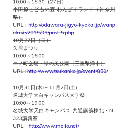
10:00～15:30（27日）
小田原こどもの森 わんぱくランド（神奈川
県）
URL :
http://odawara-jigyo-kyokai.jp/wanp
aku/e/2019/09/post-5.php
10月27日（日）
久居まつり
10:00～16:00
ニノ町会場・緑の風公園（三重県津市）
URL :
http://www.tsukanko.jp/event/850/
10月31日(木)～11月2日(土)
名城大学天白キャンパス大学祭
10:00～19:00
名城大学天白キャンパス-
共通講義棟北・N-
323講義室
URL：
http://www.meijo.net/