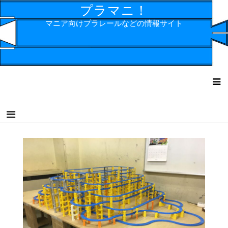
コ
プラマニ！
ン
マニア向けプラレールなどの情報サイト
テ
ン
ツ
へ
ス
キ
ッ
プ