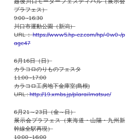
越後川口モーターフェスティバル（展示会
プラフェス）
9:00~16:30
川口市運動公園（新潟）
URL：
https://www5.hp-ez.com/hp/-0w0-/p
age47
6月16日（日）
カラコロのりものフェスタ
11:00~17:00
カラコロ工房地下金庫室(島根)
URL :
http://19.xmbs.jp/plarailmatsue/
6月21～23日（金～日）
展示会プラフェス（東海道・山陽・九州新
幹線全駅再現）
10:00~16:00