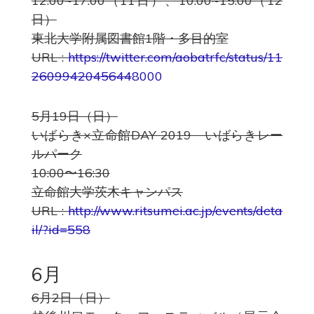
12:00~17:00（11日）、10:00~15:00（12
日）
東北大学附属図書館1階・多目的室
URL :
https://twitter.com/aobatrfc/status/11
2609942045644
8000
5月19日（日）
いばらき×立命館DAY 2019 いばらきレー
ルパーク
10:00〜16:30
立命館大学茨木キャンパス
URL :
http://www.ritsumei.ac.jp/events/deta
il/?id=558
6月
6月2日（日）