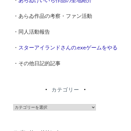
・
あらゐけいいち作品の聖地紹介
・あらゐ作品の考察・ファン活動
・同人活動報告
・
スターアイランドさんの.exeゲームをやる
・その他日記的記事
カテゴリー
カ
テ
ゴ
リ