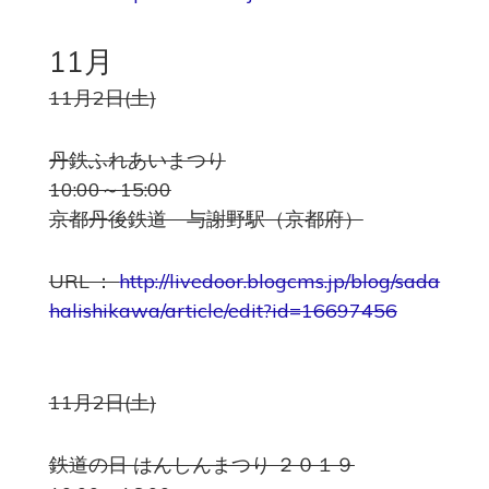
11月
11月2日(土)
丹鉄ふれあいまつり
10:00～15:00
京都丹後鉄道 与謝野駅（京都府）
URL：
http://livedoor.blogcms.jp/blog/sada
halishikawa/article/edit?id=16697456
11月2日(土)
鉄道の日 はんしんまつり ２０１９