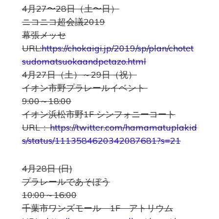
4月27〜28日（土〜日）
ニコニコ超会議2019
幕張メッセ
URL:
https://chokaigi.jp/2019/sp/plan/chotet
sudomatsuokaandpetazo.html
4月27日（土）～29日（祝）
イオン市野プラレールイベント
9:00～18:00
イオン浜松市野1F シンフォニーコート
URL :
https://twitter.com/hamamatuplakid
s/status/1113584620342087681?s=21
4月28日 (日)
プラレールであそぼう
10:00～16:00
千葉市ワンズモール 1F アトリウム