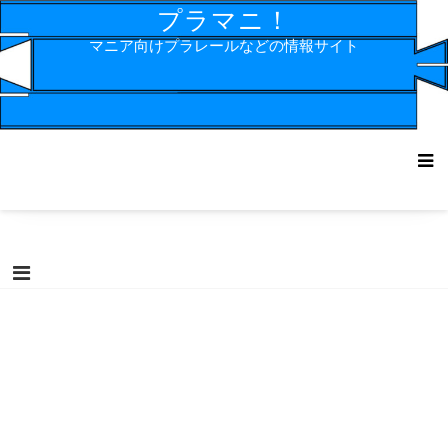
コ
プラマニ！
ン
マニア向けプラレールなどの情報サイト
テ
ン
ツ
へ
ス
キ
ッ
プ