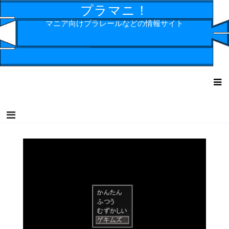
コ
プラマニ！
ン
マニア向けプラレールなどの情報サイト
テ
ン
ツ
へ
ス
キ
ッ
プ