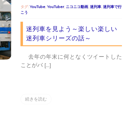
タグ:
YouTube
,
YouTuber
,
ニコニコ動画
,
迷列車
,
迷列車で行
こう
迷列車を見よう～楽しい楽しい
迷列車シリーズの話～
去年の年末に何となくツイートした
ことがバ […]
続きを読む