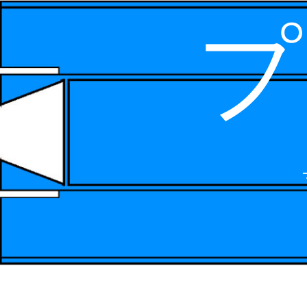
プ
コ
ン
テ
ン
ツ
へ
ス
キ
ッ
プ