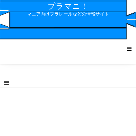
コ
プラマニ！
ン
マニア向けプラレールなどの情報サイト
テ
ン
ツ
へ
ス
キ
ッ
プ